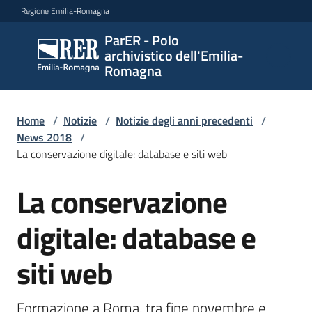
Vai al contenuto
Vai alla navigazione
Vai al footer
Regione Emilia-Romagna
ParER - Polo
ParER -
archivistico dell'Emilia-
Polo
Romagna
archivistico
dell'Emilia-
Romagna
Home
/
Notizie
/
Notizie degli anni precedenti
/
News 2018
/
La conservazione digitale: database e siti web
Polo
La conservazione
Salta al contenuto
archivistico
digitale: database e
Archivio
siti web
storico
Formazione a Roma, tra fine novembre e 
Conservazione