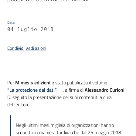
Argomenti
Data
:
04 luglio 2018
Condividi
Vedi azioni
Contatti
Introduzione
Per
Mimesis edizioni
è stato pubblicato il volume
“La protezione dei dati”
, a firma di
Alessandro Curioni
.
Seguici
Di seguito la presentazione dei suoi contenuti a cura
su
dell’editore:
Negli ultimi mesi migliaia di organizzazioni hanno
scoperto in maniera tardiva che dal 25 maggio 2018