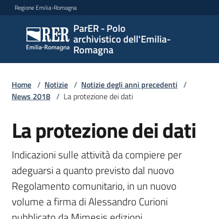
Vai al contenuto
Vai alla navigazione
Vai al footer
Regione Emilia-Romagna
ParER - Polo
ParER -
archivistico dell'Emilia-
Polo
Romagna
archivistico
dell'Emilia-
Romagna
Home
/
Notizie
/
Notizie degli anni precedenti
/
News 2018
/
La protezione dei dati
La protezione dei dati
Salta al contenuto
Polo
archivistico
Indicazioni sulle attività da compiere per 
adeguarsi a quanto previsto dal nuovo 
Archivio
Regolamento comunitario, in un nuovo 
storico
volume a firma di Alessandro Curioni 
Conservazione
pubblicato da Mimesis edizioni