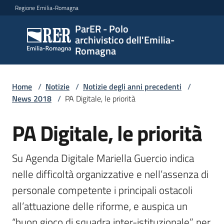
Vai al contenuto
Vai alla navigazione
Vai al footer
Regione Emilia-Romagna
ParER - Polo
ParER -
archivistico dell'Emilia-
Polo
Romagna
archivistico
dell'Emilia-
Romagna
Home
/
Notizie
/
Notizie degli anni precedenti
/
News 2018
/
PA Digitale, le priorità
PA Digitale, le priorità
Salta al contenuto
Polo
archivistico
Su Agenda Digitale Mariella Guercio indica 
nelle difficoltà organizzative e nell’assenza di 
Archivio
personale competente i principali ostacoli 
storico
all’attuazione delle riforme, e auspica un 
Conservazione
“buon gioco di squadra inter-istituzionale” per 