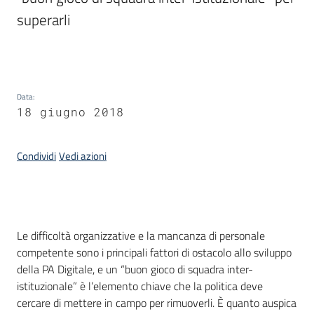
superarli

Argomenti
Data
:
18 giugno 2018
Condividi
Vedi azioni
Contatti
Seguici
Introduzione
Le difficoltà organizzative e la mancanza di personale
su
competente sono i principali fattori di ostacolo allo sviluppo
della PA Digitale, e un “buon gioco di squadra inter-
istituzionale” è l’elemento chiave che la politica deve
cercare di mettere in campo per rimuoverli. È quanto auspica