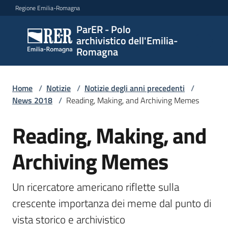
Vai al contenuto
Vai alla navigazione
Vai al footer
Regione Emilia-Romagna
ParER - Polo
ParER -
archivistico dell'Emilia-
Polo
Romagna
archivistico
dell'Emilia-
Romagna
Home
/
Notizie
/
Notizie degli anni precedenti
/
News 2018
/
Reading, Making, and Archiving Memes
Reading, Making, and
Salta al contenuto
Polo
archivistico
Archiving Memes
Archivio
Un ricercatore americano riflette sulla 
storico
crescente importanza dei meme dal punto di 
vista storico e archivistico
Conservazione