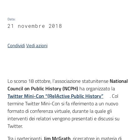
Data
:
Argomenti
21 novembre 2018
Condividi
Vedi azioni
Contatti
Introduzione
Lo scorso 18 ottobre, l’associazione statunitense
National
Council on Public History (NCPH)
ha organizzato la
Twitter Mini-Con “(Re)Active Public History”
. Col
Seguici
termine Twitter Mini-Con si fa riferimento a un nuovo
su
formato di conferenza virtuale, durante la quale gli
interventi dei relatori vengono presentati e discussi su
Twitter.
Tra i partecipanti,
Jim McGrath
, ricercatore in materia di