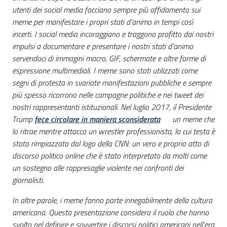
utenti dei social media facciano sempre più affidamento sui
meme per manifestare i propri stati d’animo in tempi così
incerti. I social media incoraggiano e traggono profitto dai nostri
impulsi a documentare e presentare i nostri stati d’animo
servendoci di immagini macro, GIF, schermate e altre forme di
espressione multimediali. I meme sono stati utilizzati come
segni di protesta in svariate manifestazioni pubbliche e sempre
più spesso ricorrono nelle campagne politiche e nei tweet dei
nostri rappresentanti istituzionali. Nel luglio 2017, il Presidente
Trump
fece circolare in maniera sconsiderata
un meme che
lo ritrae mentre attacca un wrestler professionista, la cui testa è
stata rimpiazzata dal logo della CNN: un vero e proprio atto di
discorso politico online che è stato interpretato da molti come
un sostegno alle rappresaglie violente nei confronti dei
giornalisti.
In altre parole, i meme fanno parte innegabilmente della cultura
americana. Questa presentazione considera il ruolo che hanno
svolto nel definire e sovvertire i discorsi politici americani nell’era