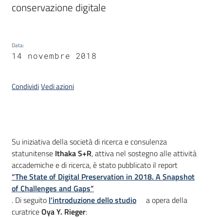
conservazione digitale
Argomenti
Data
:
14 novembre 2018
Condividi
Vedi azioni
Contatti
Introduzione
Su iniziativa della società di ricerca e consulenza
Seguici
statunitense
Ithaka S+R
, attiva nel sostegno alle attività
su
accademiche e di ricerca, è stato pubblicato il report
“The State of Digital Preservation in 2018. A Snapshot
of Challenges and Gaps”
. Di seguito
l’introduzione dello studio
a opera della
curatrice
Oya Y. Rieger
: