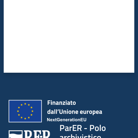
Valuta da 1 a 5 stelle
ParER - Polo
archivistico