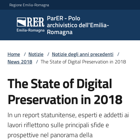
Vai al contenuto
Vai alla navigazione
Vai al footer
Regione Emilia-Romagna
ParER - Polo
ParER -
archivistico dell'Emilia-
Polo
Romagna
archivistico
dell'Emilia-
Romagna
Home
/
Notizie
/
Notizie degli anni precedenti
/
News 2018
/
The State of Digital Preservation in 2018
The State of Digital
Salta al contenuto
Polo
archivistico
Preservation in 2018
Archivio
In un report statunitense, esperti e addetti ai 
storico
lavori riflettono sulle principali sfide e 
prospettive nel panorama della 
Conservazione