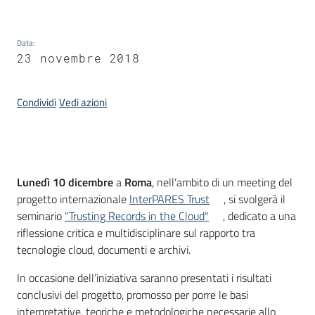
Data
:
Argomenti
23 novembre 2018
Condividi
Vedi azioni
Contatti
Introduzione
Lunedì 10 dicembre
a
Roma
, nell’ambito di un meeting del
progetto internazionale
InterPARES Trust
, si svolgerà il
seminario
"Trusting Records in the Cloud"
, dedicato a una
Seguici
riflessione critica e multidisciplinare sul rapporto tra
su
tecnologie cloud, documenti e archivi.
In occasione dell’iniziativa saranno presentati i risultati
conclusivi del progetto, promosso per porre le basi
interpretative, teoriche e metodologiche necessarie allo