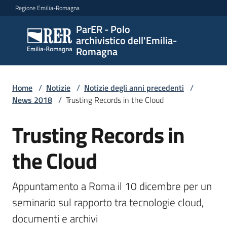
Vai al contenuto
Vai alla navigazione
Vai al footer
Regione Emilia-Romagna
ParER - Polo
ParER -
archivistico dell'Emilia-
Polo
Romagna
archivistico
dell'Emilia-
Romagna
Home
/
Notizie
/
Notizie degli anni precedenti
/
News 2018
/
Trusting Records in the Cloud
Trusting Records in
Salta al contenuto
Polo
archivistico
the Cloud
Archivio
Appuntamento a Roma il 10 dicembre per un 
storico
seminario sul rapporto tra tecnologie cloud, 
documenti e archivi
Conservazione