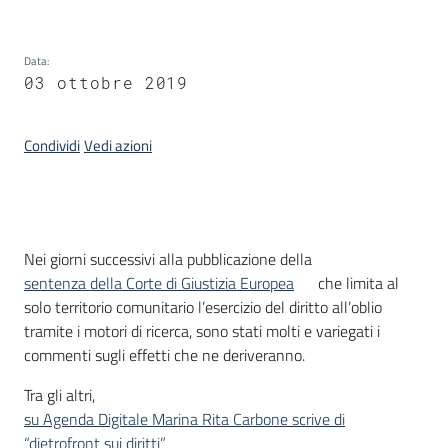
Data
:
Argomenti
03 ottobre 2019
Condividi
Vedi azioni
Contatti
Introduzione
Nei giorni successivi alla pubblicazione della
sentenza della Corte di Giustizia Europea
che limita al
solo territorio comunitario l’esercizio del diritto all’oblio
Seguici
tramite i motori di ricerca, sono stati molti e variegati i
su
commenti sugli effetti che ne deriveranno.
Tra gli altri,
su Agenda Digitale Marina Rita Carbone scrive di
“dietrofront sui diritti”