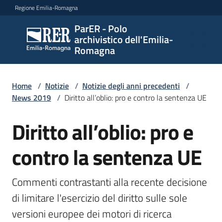
Vai al contenuto
Vai alla navigazione
Vai al footer
Regione Emilia-Romagna
ParER - Polo
ParER -
archivistico dell'Emilia-
Polo
Romagna
archivistico
dell'Emilia-
Romagna
Home
/
Notizie
/
Notizie degli anni precedenti
/
News 2019
/
Diritto all’oblio: pro e contro la sentenza UE
Diritto all’oblio: pro e
Salta al contenuto
Polo
archivistico
contro la sentenza UE
Archivio
Commenti contrastanti alla recente decisione 
storico
di limitare l'esercizio del diritto sulle sole 
versioni europee dei motori di ricerca
Conservazione