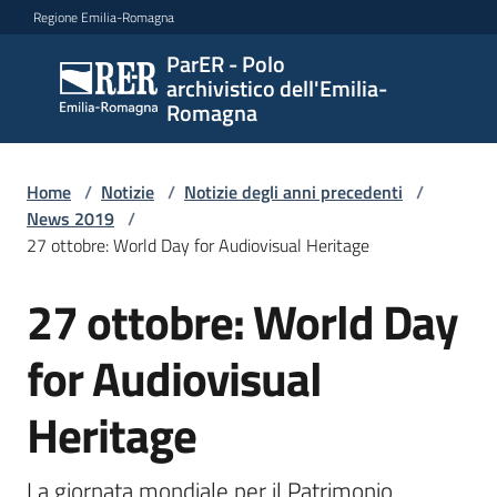
Vai al contenuto
Vai alla navigazione
Vai al footer
Regione Emilia-Romagna
ParER - Polo
ParER -
archivistico dell'Emilia-
Polo
Romagna
archivistico
dell'Emilia-
Romagna
Home
/
Notizie
/
Notizie degli anni precedenti
/
News 2019
/
27 ottobre: World Day for Audiovisual Heritage
Polo
27 ottobre: World Day
Salta al contenuto
archivistico
for Audiovisual
Archivio
Heritage
storico
La giornata mondiale per il Patrimonio 
Conservazione