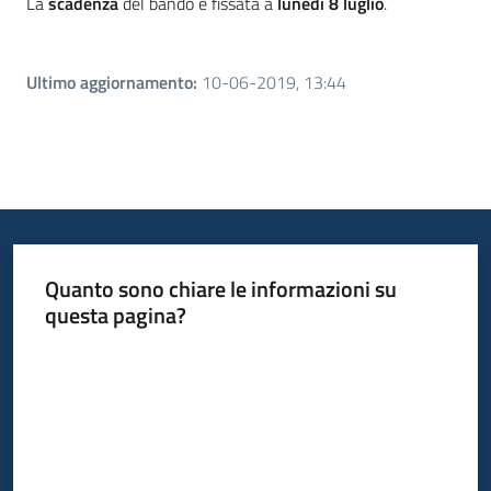
La
scadenza
del bando è fissata a
lunedì 8 luglio
.
Ultimo aggiornamento
:
10-06-2019, 13:44
Quanto sono chiare le informazioni su
questa pagina?
Valuta da 1 a 5 stelle