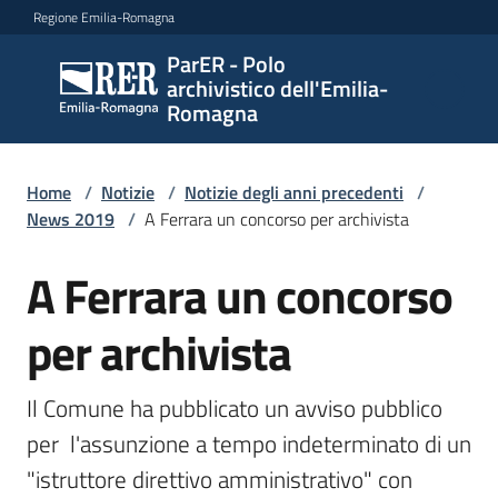
Vai al contenuto
Vai alla navigazione
Vai al footer
Regione Emilia-Romagna
ParER - Polo
ParER -
archivistico dell'Emilia-
Polo
Romagna
archivistico
dell'Emilia-
Romagna
Home
/
Notizie
/
Notizie degli anni precedenti
/
News 2019
/
A Ferrara un concorso per archivista
A Ferrara un concorso
Salta al contenuto
Polo
archivistico
per archivista
Archivio
Il Comune ha pubblicato un avviso pubblico 
storico
per  l'assunzione a tempo indeterminato di un 
"istruttore direttivo amministrativo" con 
Conservazione