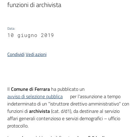
funzioni di archivista
Argomenti
Data
:
10 giugno 2019
Condividi
Vedi azioni
Contatti
Introduzione
Il
Comune di Ferrara
ha pubblicato un
Seguici
avviso di selezione pubblica
per l'assunzione a tempo
su
indeterminato di un "istruttore direttivo amministrativo" con
funzioni di
archivista
(cat. d/d1), da destinare al servizio
affari generali contenzioso e servizi demografici – ufficio
protocollo.