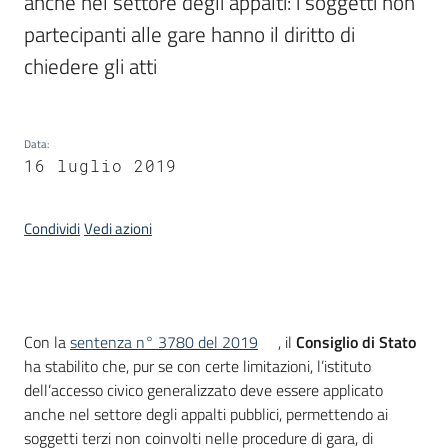
anche nel settore degli appalti: i soggetti non 
partecipanti alle gare hanno il diritto di 
chiedere gli atti
Argomenti
Data
:
16 luglio 2019
Contatti
Condividi
Vedi azioni
Seguici
su
Introduzione
Con la
sentenza n° 3780 del 2019
, il
Consiglio di Stato
ha stabilito che, pur se con certe limitazioni, l’istituto
dell’accesso civico generalizzato deve essere applicato
anche nel settore degli appalti pubblici, permettendo ai
soggetti terzi non coinvolti nelle procedure di gara, di