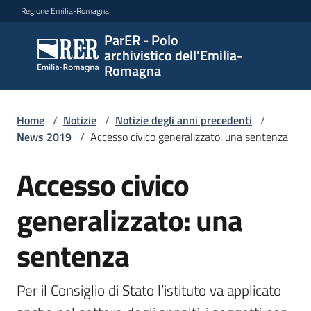
Vai al contenuto
Vai alla navigazione
Vai al footer
Regione Emilia-Romagna
ParER - Polo
ParER -
archivistico dell'Emilia-
Polo
Romagna
archivistico
dell'Emilia-
Romagna
Home
/
Notizie
/
Notizie degli anni precedenti
/
News 2019
/
Accesso civico generalizzato: una sentenza
Accesso civico
Salta al contenuto
Polo
archivistico
generalizzato: una
sentenza
Archivio
storico
Per il Consiglio di Stato l’istituto va applicato 
Conservazione