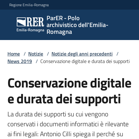
Vai al contenuto
Vai alla navigazione
Vai al footer
Regione Emilia-Romagna
ParER - Polo
ParER -
archivistico dell'Emilia-
Polo
Romagna
archivistico
dell'Emilia-
Romagna
Home
/
Notizie
/
Notizie degli anni precedenti
/
News 2019
/
Conservazione digitale e durata dei supporti
Conservazione digitale
Salta al contenuto
Polo
archivistico
e durata dei supporti
Archivio
La durata dei supporti su cui vengono 
storico
conservati i documenti informatici è rilevante 
ai fini legali: Antonio Cilli spiega il perché su 
Conservazione