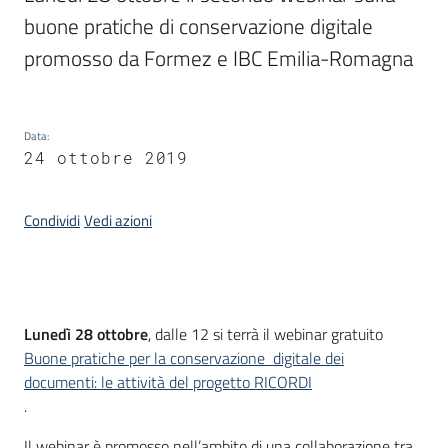
buone pratiche di conservazione digitale 
promosso da Formez e IBC Emilia-Romagna
Argomenti
Data
:
24 ottobre 2019
Condividi
Vedi azioni
Contatti
Seguici
Introduzione
Lunedì 28 ottobre
, dalle 12 si terrà il webinar gratuito
su
Buone pratiche per la conservazione digitale dei
documenti: le attività del progetto RICORDI
.
Il webinar è promosso nell’ambito di una collaborazione tra