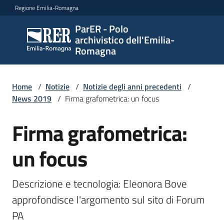
Vai al contenuto
Vai alla navigazione
Vai al footer
Regione Emilia-Romagna
ParER - Polo
ParER -
archivistico dell'Emilia-
Polo
Romagna
archivistico
dell'Emilia-
Romagna
Home
/
Notizie
/
Notizie degli anni precedenti
/
News 2019
/
Firma grafometrica: un focus
Firma grafometrica:
Salta al contenuto
Polo
archivistico
un focus
Archivio
Descrizione e tecnologia: Eleonora Bove 
storico
approfondisce l'argomento sul sito di Forum 
PA
Conservazione