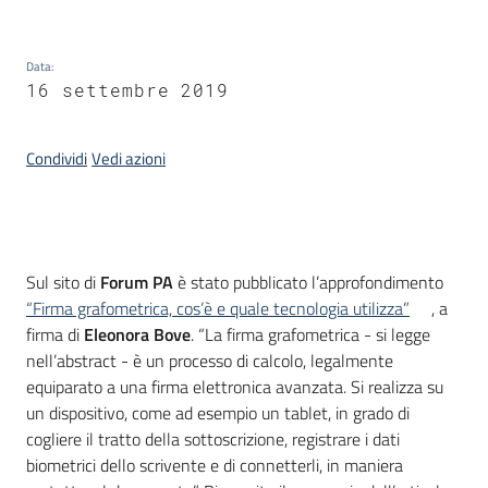
Data
:
Argomenti
16 settembre 2019
Condividi
Vedi azioni
Contatti
Introduzione
Sul sito di
Forum PA
è stato pubblicato l’approfondimento
“Firma grafometrica, cos’è e quale tecnologia utilizza”
, a
firma di
Eleonora Bove
. “La firma grafometrica - si legge
Seguici
nell’abstract - è un processo di calcolo, legalmente
su
equiparato a una firma elettronica avanzata. Si realizza su
un dispositivo, come ad esempio un tablet, in grado di
cogliere il tratto della sottoscrizione, registrare i dati
biometrici dello scrivente e di connetterli, in maniera