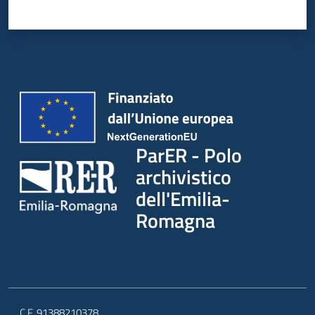
ParER - Polo
archivistico
dell'Emilia-
Romagna
C.F. 91388210378