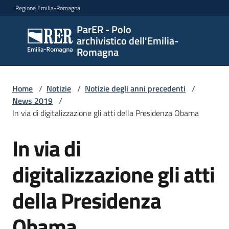
Vai al contenuto
Vai alla navigazione
Vai al footer
Regione Emilia-Romagna
ParER - Polo
ParER -
archivistico dell'Emilia-
Polo
Romagna
archivistico
dell'Emilia-
Romagna
Home
/
Notizie
/
Notizie degli anni precedenti
/
News 2019
/
In via di digitalizzazione gli atti della Presidenza Obama
Polo
In via di
Salta al contenuto
archivistico
digitalizzazione gli atti
Archivio
della Presidenza
storico
Obama
Conservazione