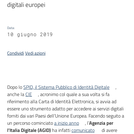
digitali europei
Argomenti
Data
:
10 giugno 2019
Condividi
Vedi azioni
Contatti
Introduzione
Dopo lo
SPID, il Sistema Pubblico di Identità Digitale
,
Seguici
anche la
CIE
, acronimo col quale a sua volta si fa
su
riferimento alla Carta di Identità Elettronica, si avvia ad
essere uno strumento adatto per accedere ai servizi digitali
forniti dai vari Paesi dell’Unione Europea. Facendo seguito a
un percorso cominciato
a inizio anno
, l’
Agenzia per
l’Italia Digitale (AGID)
ha infatti
comunicato
di avere