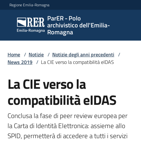
Vai al contenuto
Vai alla navigazione
Vai al footer
Regione Emilia-Romagna
ParER - Polo
ParER -
archivistico dell'Emilia-
Polo
Romagna
archivistico
dell'Emilia-
Romagna
Home
/
Notizie
/
Notizie degli anni precedenti
/
News 2019
/
La CIE verso la compatibilità eIDAS
La CIE verso la
Salta al contenuto
Polo
archivistico
compatibilità eIDAS
Archivio
Conclusa la fase di peer review europea per 
storico
la Carta di Identità Elettronica: assieme allo 
SPID, permetterà di accedere a tutti i servizi 
Conservazione