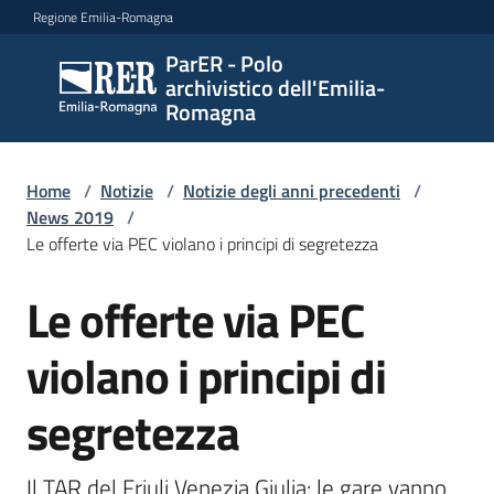
Vai al contenuto
Vai alla navigazione
Vai al footer
Regione Emilia-Romagna
ParER - Polo
ParER -
archivistico dell'Emilia-
Polo
Romagna
archivistico
dell'Emilia-
Romagna
Home
/
Notizie
/
Notizie degli anni precedenti
/
News 2019
/
Le offerte via PEC violano i principi di segretezza
Polo
Le offerte via PEC
Salta al contenuto
archivistico
violano i principi di
Archivio
segretezza
storico
Il TAR del Friuli Venezia Giulia: le gare vanno 
Conservazione