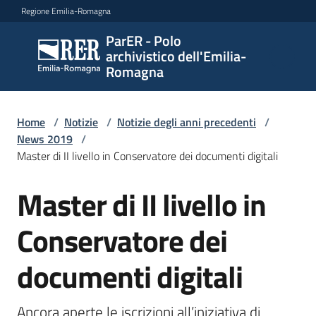
Vai al contenuto
Vai alla navigazione
Vai al footer
Regione Emilia-Romagna
ParER - Polo
ParER -
archivistico dell'Emilia-
Polo
Romagna
archivistico
dell'Emilia-
Romagna
Home
/
Notizie
/
Notizie degli anni precedenti
/
News 2019
/
Master di II livello in Conservatore dei documenti digitali
Polo
Master di II livello in
Salta al contenuto
archivistico
Conservatore dei
Archivio
documenti digitali
storico
Ancora aperte le iscrizioni all’iniziativa di 
Conservazione