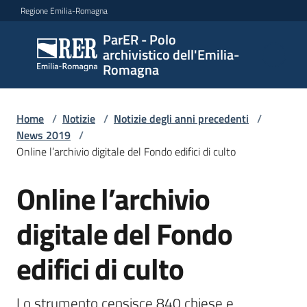
Vai al contenuto
Vai alla navigazione
Vai al footer
Regione Emilia-Romagna
ParER - Polo
ParER -
archivistico dell'Emilia-
Polo
Romagna
archivistico
dell'Emilia-
Romagna
Home
/
Notizie
/
Notizie degli anni precedenti
/
News 2019
/
Online l’archivio digitale del Fondo edifici di culto
Polo
Online l’archivio
Salta al contenuto
archivistico
digitale del Fondo
Archivio
edifici di culto
storico
Lo strumento censisce 840 chiese e 
Conservazione