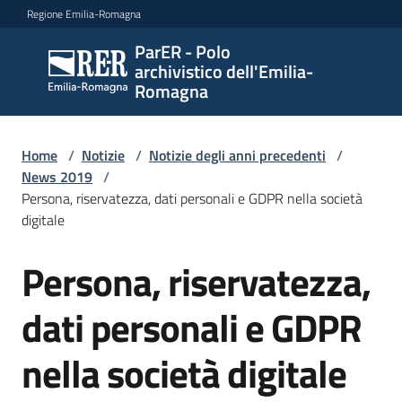
Vai al contenuto
Vai alla navigazione
Vai al footer
Regione Emilia-Romagna
ParER - Polo
ParER -
archivistico dell'Emilia-
Polo
Romagna
archivistico
dell'Emilia-
Romagna
Home
/
Notizie
/
Notizie degli anni precedenti
/
News 2019
/
Persona, riservatezza, dati personali e GDPR nella società
digitale
Polo
archivistico
Persona, riservatezza,
Salta al contenuto
dati personali e GDPR
Archivio
storico
nella società digitale
Conservazione