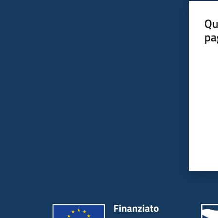
Qu
pa
Valut