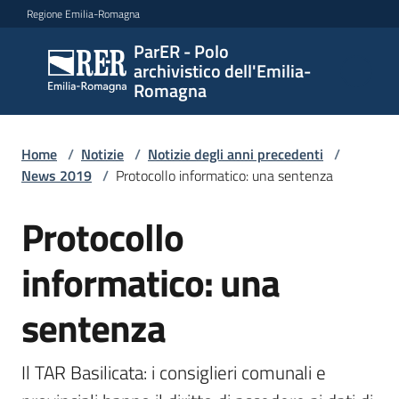
Vai al contenuto
Vai alla navigazione
Vai al footer
Regione Emilia-Romagna
ParER - Polo
ParER -
archivistico dell'Emilia-
Polo
Romagna
archivistico
dell'Emilia-
Romagna
Home
/
Notizie
/
Notizie degli anni precedenti
/
News 2019
/
Protocollo informatico: una sentenza
Protocollo
Salta al contenuto
Polo
archivistico
informatico: una
sentenza
Archivio
storico
Il TAR Basilicata: i consiglieri comunali e 
Conservazione