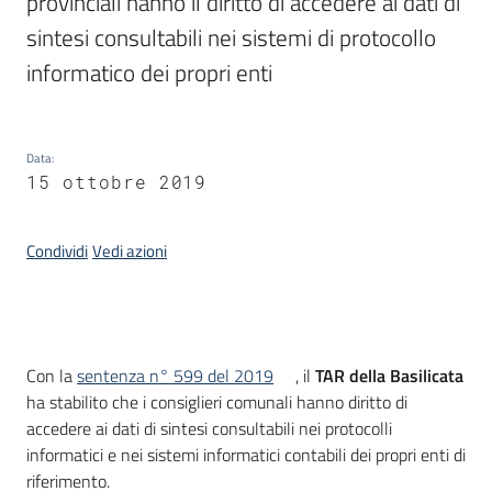
provinciali hanno il diritto di accedere ai dati di 
sintesi consultabili nei sistemi di protocollo 
informatico dei propri enti
Argomenti
Data
:
15 ottobre 2019
Contatti
Condividi
Vedi azioni
Seguici
su
Introduzione
Con la
sentenza n° 599 del 2019
, il
TAR della Basilicata
ha stabilito che i consiglieri comunali hanno diritto di
accedere ai dati di sintesi consultabili nei protocolli
informatici e nei sistemi informatici contabili dei propri enti di
riferimento.