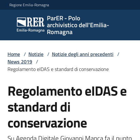
Vai al contenuto
Vai alla navigazione
Vai al footer
Regione Emilia-Romagna
ParER - Polo
ParER -
archivistico dell'Emilia-
Polo
Romagna
archivistico
dell'Emilia-
Romagna
Home
/
Notizie
/
Notizie degli anni precedenti
/
News 2019
/
Regolamento eIDAS e standard di conservazione
Polo
Regolamento eIDAS e
Salta al contenuto
archivistico
standard di
Archivio
conservazione
storico
Su Agenda Digitale Giovanni Manca fa il punto 
Conservazione