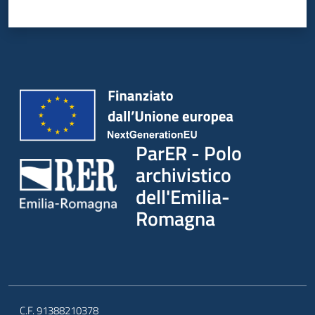
ParER - Polo
archivistico
dell'Emilia-
Romagna
C.F. 91388210378