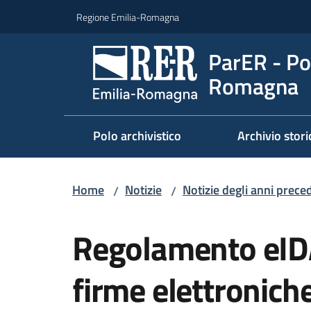
Vai al contenuto
Vai alla navigazione
Vai al footer
Regione Emilia-Romagna
ParER - Pol
Romagna
Polo archivistico
Archivio stori
Home
Notizie
Notizie degli anni prece
/
/
Salta al contenuto
Regolamento eIDAS
firme elettronich