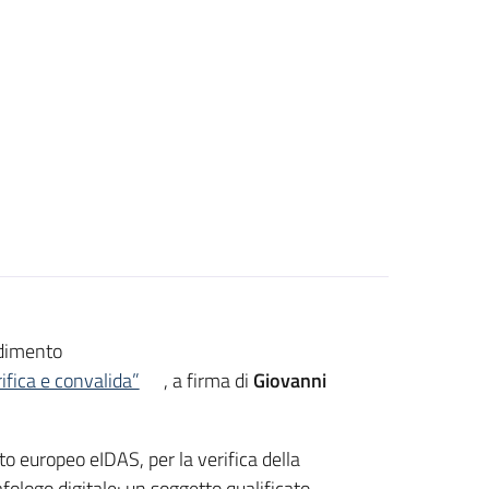
ndimento
rifica e convalida”
, a firma di
Giovanni
o europeo eIDAS, per la verifica della
afologo digitale: un soggetto qualificato