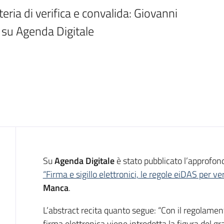
ria di verifica e convalida: Giovanni 
su Agenda Digitale
Introduzione
Su
Agenda Digitale
è stato pubblicato l’approfo
“Firma e sigillo elettronici, le regole eiDAS per ve
Manca
.
L’abstract recita quanto segue: “Con il regolament
firma elettronica viene introdotta la figura del gr