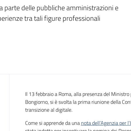
a parte delle pubbliche amministrazioni e 
erienze tra tali figure professionali
Introduzione
Il 13 febbraio a Roma, alla presenza del Ministro
Bongiorno, si è svolta la prima riunione della Con
transizione al digitale.
Come si apprende da una
nota dell’Agenzia per l’I
stata indetta per incentivare la nomina dei Respons