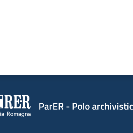
a da 1 a 5 stelle
ParER - Polo archivist