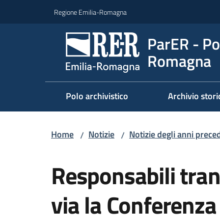
Vai al contenuto
Vai alla navigazione
Vai al footer
Regione Emilia-Romagna
ParER - Pol
Romagna
Polo archivistico
Archivio stori
Home
Notizie
Notizie degli anni prece
/
/
Salta al contenuto
Responsabili trans
via la Conferenza