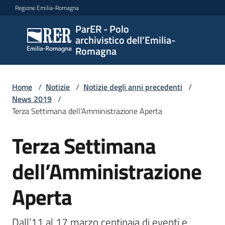
Vai al contenuto
Vai alla navigazione
Vai al footer
Regione Emilia-Romagna
ParER - Polo
ParER -
archivistico dell'Emilia-
Polo
Romagna
archivistico
dell'Emilia-
Romagna
Home
/
Notizie
/
Notizie degli anni precedenti
/
News 2019
/
Terza Settimana dell’Amministrazione Aperta
Polo
Terza Settimana
Salta al contenuto
archivistico
dell’Amministrazione
Archivio
Aperta
storico
Dall’11 al 17 marzo centinaia di eventi e 
Conservazione