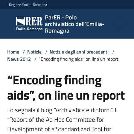
Vai al contenuto
Vai alla navigazione
Vai al footer
Regione Emilia-Romagna
ParER - Polo
ParER -
archivistico dell'Emilia-
Polo
Romagna
archivistico
dell'Emilia-
Romagna
Home
/
Notizie
/
Notizie degli anni precedenti
/
News 2012
/
“Encoding finding aids”, on line un report
“Encoding finding
Salta al contenuto
Polo
archivistico
aids”, on line un report
Archivio
Lo segnala il blog “Archivistica e dintorni”. Il 
storico
“Report of the Ad Hoc Committee for 
Development of a Standardized Tool for 
Conservazione