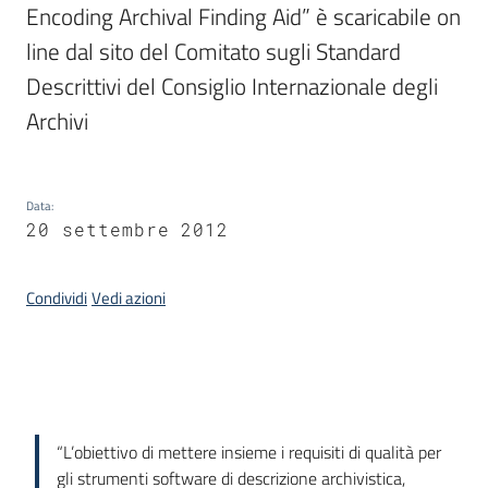
Encoding Archival Finding Aid” è scaricabile on 
line dal sito del Comitato sugli Standard 
Argomenti
Descrittivi del Consiglio Internazionale degli 
Archivi
Data
:
20 settembre 2012
Contatti
Condividi
Vedi azioni
Seguici
su
Introduzione
“L’obiettivo di mettere insieme i requisiti di qualità per
gli strumenti software di descrizione archivistica,