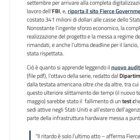
settembre per arrivare alla completa digitalizzazio
lavoro dell’
FBI
, e,
riporta il sito Fierce Governm
costato 341 milioni di dollari alle casse dello St
Nonostante l’ingente sforzo economico, la comp
realizzazione del progetto e la messa a regime de
rimandati, e anche l’ultima deadline per il lancio
stata rispettata.
Ciò è quanto si apprende leggendo il
nuovo audit 
(file pdf), l’ottavo della serie, redatto dal
Dipartim
dalla testata americana oltre che da altre, tra cui 
questo ulteriore slittamento dei tempi (il nuovo te
maggio) sarebbe stato il fallimento di un
test c
he
sedi attive negli Stati Uniti e all’estero dell’age
parte della infrastruttura hardware messa a punt
“Il ritardo è solo l’ultimo atto – afferma Fie