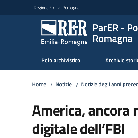
Vai al contenuto
Vai alla navigazione
Vai al footer
Regione Emilia-Romagna
ParER - Pol
Romagna
Polo archivistico
Archivio stori
Home
Notizie
Notizie degli anni prece
/
/
Salta al contenuto
America, ancora ri
digitale dell’FBI