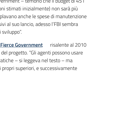
Government – temono che il budget di 451
loni stimati inizialmente) non sarà più
templavano anche le spese di manutenzione
ivi al suo lancio, adesso l’FBI sembra
i sviluppo”.
di Fierce Government
risalente al 2010
e del progetto. “Gli agenti possono usare
pratiche – si leggeva nel testo – ma
i propri superiori, e successivamente