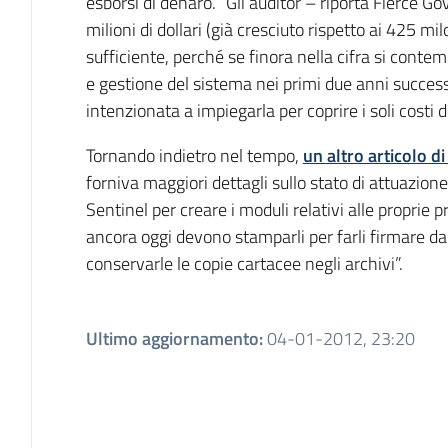
esborsi di denaro. “Gli auditor – riporta Fierce 
milioni di dollari (già cresciuto rispetto ai 425 mi
sufficiente, perché se finora nella cifra si con
e gestione del sistema nei primi due anni success
intenzionata a impiegarla per coprire i soli costi d
Tornando indietro nel tempo,
un altro articolo 
forniva maggiori dettagli sullo stato di attuazion
Sentinel per creare i moduli relativi alle proprie 
ancora oggi devono stamparli per farli firmare da
conservarle le copie cartacee negli archivi”.
Ultimo aggiornamento
:
04-01-2012, 23:20