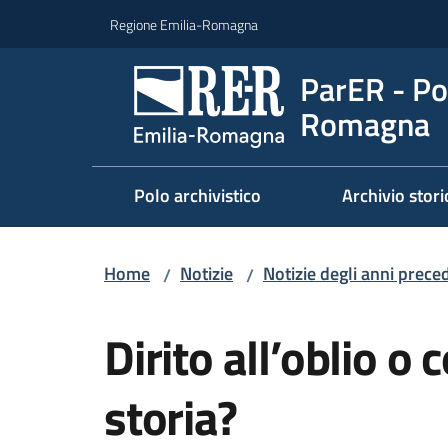
Vai al contenuto
Vai alla navigazione
Vai al footer
Regione Emilia-Romagna
ParER - Pol
Romagna
Polo archivistico
Archivio stori
Home
Notizie
Notizie degli anni prece
/
/
Salta al contenuto
Dirito all’oblio o 
storia?