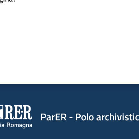
a da 1 a 5 stelle
ParER - Polo archivist