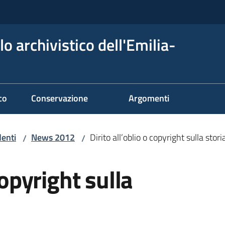
o archivistico dell'Emilia-
co
Conservazione
Argomenti
denti
News 2012
Dirito all’oblio o copyright sulla stori
/
/
copyright sulla