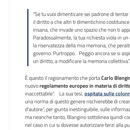
Introduzione
“Se tu vuoi dimenticare sei padrone di tentar
il diritto a che altri ti dimentichino costituisc
insana, che invade uno spazio che non ti app
Paradossalmente, la tua richiesta viola in u
la riservatezza della mia memoria, che peral
governo. Purtroppo. Peggio ancora se si aspir
un diritto, a modificare la memoria collettiva”
È questo il ragionamento che porta
Carlo Blengi
nuovo
regolamento europeo in materia di diritto
inaccettabile”. La sua tesi,
ospitata sulle colonn
una norma di questo genere rischierebbe di creare
d’autore”, per giunta inestinguibile, sulle infor
ma neanche tanto, Blangino sottolinea quindi co
nel caso in cui si dovesse autorizzare terzi alla pu