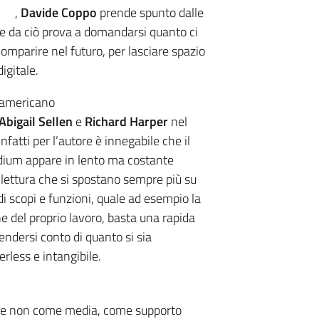
,
Davide Coppo
prende spunto dalle
ire da ciò prova a domandarsi quanto ci
scomparire nel futuro, per lasciare spazio
igitale.
 americano
Abigail Sellen
e
Richard Harper
nel
fatti per l’autore è innegabile che il
dium appare in lento ma costante
i lettura che si spostano sempre più su
di scopi e funzioni, quale ad esempio la
one del proprio lavoro, basta una rapida
 rendersi conto di quanto si sia
rless e intangibile.
– se non come media, come supporto