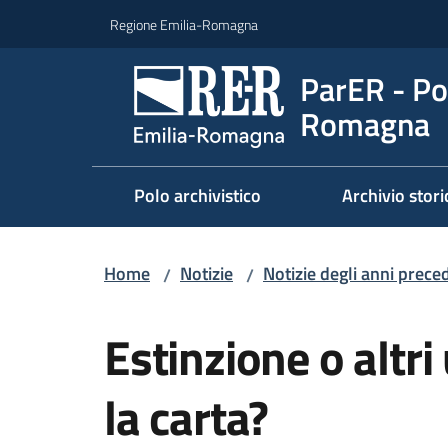
Vai al contenuto
Vai alla navigazione
Vai al footer
Regione Emilia-Romagna
ParER - Pol
Romagna
Polo archivistico
Archivio stori
Home
Notizie
Notizie degli anni prece
/
/
Salta al contenuto
Estinzione o altri
la carta?