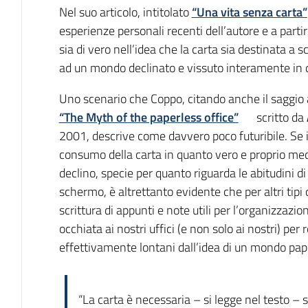
Introduzione
Nel suo articolo, intitolato
“Una vita senza carta”
esperienze personali recenti dell’autore e a part
sia di vero nell’idea che la carta sia destinata a 
ad un mondo declinato e vissuto interamente in d
Uno scenario che Coppo, citando anche il saggio
“The Myth of the paperless office”
scritto da
2001, descrive come davvero poco futuribile. Se in
consumo della carta in quanto vero e proprio me
declino, specie per quanto riguarda le abitudini d
schermo, è altrettanto evidente che per altri tipi 
scrittura di appunti e note utili per l’organizzazi
occhiata ai nostri uffici (e non solo ai nostri) per
effettivamente lontani dall’idea di un mondo pape
“La carta è necessaria – si legge nel testo 