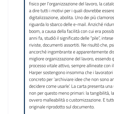
fisico per l’organizzazione del lavoro, la cata
a dire tutti i motivi per i quali dovrebbe essere
digitalizzazione, abolita. Uno dei più clamorosi
riguarda lo sbarco delle e-mail. Anziché ridu
boom, a causa della facilità con cui era possi
anni fa, studiò il significato delle “pile”, inte
riviste, documenti assortiti. Ne risultò che, p
ancorché ingombrante e apparentemente disor
migliore organizzazione del lavoro, essendo q
processo vitale attivo, sempre allineate con il 
Harper sostengono insomma che i lavoratori d
concreto per ‘archiviare idee che non sono an
decidere come usarle’. La carta presenta una s
non per questo meno primari: la tangibilità, la fl
ovvero malleabilità o customizzazione. E tutto
originale riprodotto sul documento.