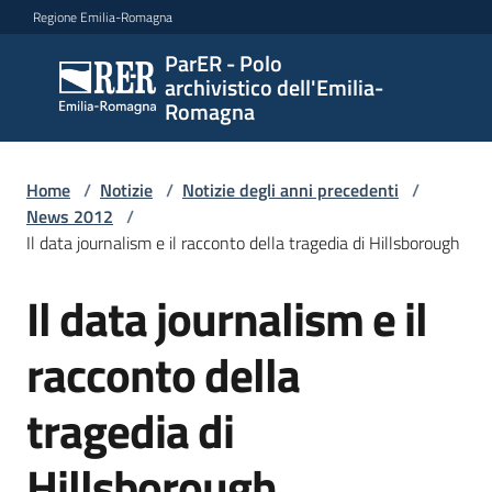
Vai al contenuto
Vai alla navigazione
Vai al footer
Regione Emilia-Romagna
ParER - Polo
ParER -
archivistico dell'Emilia-
Polo
Romagna
archivistico
dell'Emilia-
Romagna
Home
/
Notizie
/
Notizie degli anni precedenti
/
News 2012
/
Il data journalism e il racconto della tragedia di Hillsborough
Polo
Il data journalism e il
Salta al contenuto
archivistico
racconto della
Archivio
tragedia di
storico
Hillsborough
Conservazione