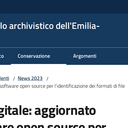
o archivistico dell'Emilia-
co
Conservazione
Argomenti
denti
News 2023
/
/
ftware open source per l’identificazione dei formati di file
itale: aggiornato
re open source per