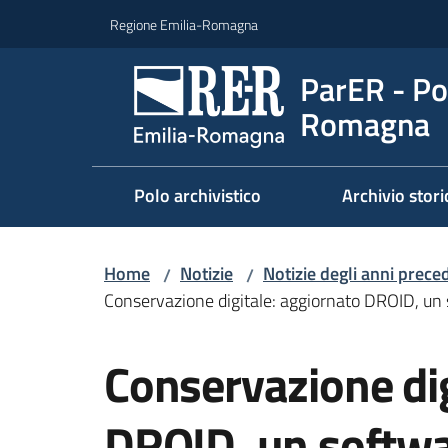
Vai al contenuto
Vai alla navigazione
Vai al footer
Regione Emilia-Romagna
ParER - Pol
Romagna
Polo archivistico
Archivio stori
Home
Notizie
Notizie degli anni prece
/
/
Conservazione digitale: aggiornato DROID, un so
Salta al contenuto
Conservazione dig
DROID, un softwa