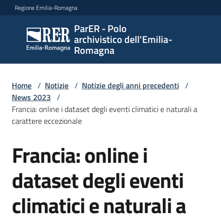
Vai al contenuto
Vai alla navigazione
Vai al footer
Regione Emilia-Romagna
ParER - Polo
ParER -
archivistico dell'Emilia-
Polo
Romagna
archivistico
dell'Emilia-
Romagna
Home
/
Notizie
/
Notizie degli anni precedenti
/
News 2023
/
Francia: online i dataset degli eventi climatici e naturali a
carattere eccezionale
Polo
archivistico
Francia: online i
Salta al contenuto
dataset degli eventi
Archivio
storico
climatici e naturali a
Conservazione