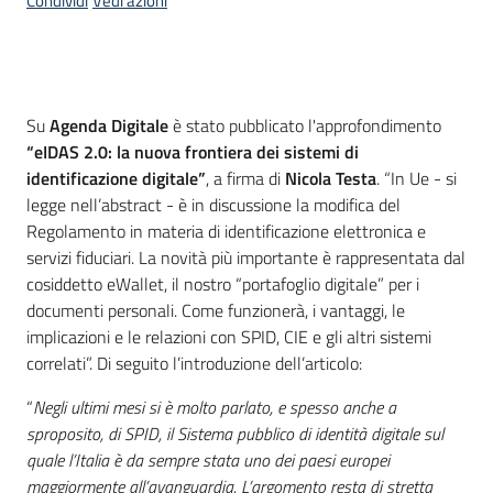
Condividi
Vedi azioni
Introduzione
Su
Agenda Digitale
è stato pubblicato l'approfondimento
“eIDAS 2.0: la nuova frontiera dei sistemi di
identificazione digitale”
, a firma di
Nicola Testa
. “In Ue - si
legge nell’abstract - è in discussione la modifica del
Regolamento in materia di identificazione elettronica e
servizi fiduciari. La novità più importante è rappresentata dal
cosiddetto eWallet, il nostro “portafoglio digitale” per i
documenti personali. Come funzionerà, i vantaggi, le
implicazioni e le relazioni con SPID, CIE e gli altri sistemi
correlati”. Di seguito l’introduzione dell’articolo:
“
Negli ultimi mesi si è molto parlato, e spesso anche a
sproposito, di SPID, il Sistema pubblico di identità digitale sul
quale l’Italia è da sempre stata uno dei paesi europei
maggiormente all’avanguardia. L’argomento resta di stretta