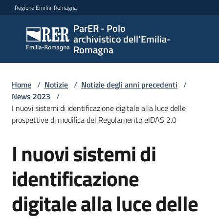
Vai al contenuto
Vai alla navigazione
Vai al footer
Regione Emilia-Romagna
ParER - Polo
ParER -
archivistico dell'Emilia-
Polo
Romagna
archivistico
dell'Emilia-
Romagna
Home
/
Notizie
/
Notizie degli anni precedenti
/
News 2023
/
I nuovi sistemi di identificazione digitale alla luce delle
prospettive di modifica del Regolamento eIDAS 2.0
Polo
archivistico
I nuovi sistemi di
Salta al contenuto
identificazione
Archivio
storico
digitale alla luce delle
Conservazione