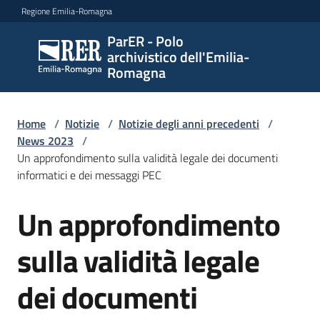
Vai al contenuto
Vai alla navigazione
Vai al footer
Regione Emilia-Romagna
ParER - Polo
ParER -
archivistico dell'Emilia-
Polo
Romagna
archivistico
dell'Emilia-
Romagna
Home
/
Notizie
/
Notizie degli anni precedenti
/
News 2023
/
Un approfondimento sulla validità legale dei documenti
informatici e dei messaggi PEC
Polo
archivistico
Un approfondimento
Salta al contenuto
sulla validità legale
Archivio
storico
dei documenti
Conservazione