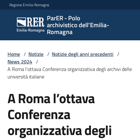
Vai al contenuto
Vai alla navigazione
Vai al footer
Regione Emilia-Romagna
ParER - Polo
ParER -
archivistico dell'Emilia-
Polo
Romagna
archivistico
dell'Emilia-
Romagna
Home
/
Notizie
/
Notizie degli anni precedenti
/
News 2024
/
A Roma l’ottava Conferenza organizzativa degli archivi delle
università italiane
Polo
archivistico
A Roma l’ottava
Salta al contenuto
Conferenza
Archivio
storico
organizzativa degli
Conservazione