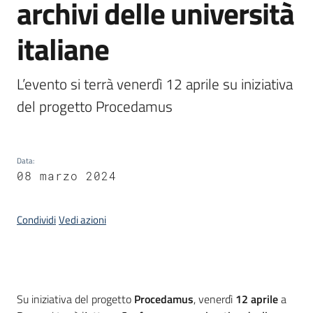
archivi delle università
italiane
Argomenti
L’evento si terrà venerdì 12 aprile su iniziativa 
del progetto Procedamus
Contatti
Data
:
08 marzo 2024
Seguici
Condividi
Vedi azioni
su
Introduzione
Su iniziativa del progetto
Procedamus
, venerdì
12 aprile
a