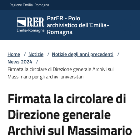
Vai al contenuto
Vai alla navigazione
Vai al footer
Regione Emilia-Romagna
ParER - Polo
ParER -
archivistico dell'Emilia-
Polo
Romagna
archivistico
dell'Emilia-
Romagna
Home
/
Notizie
/
Notizie degli anni precedenti
/
News 2024
/
Firmata la circolare di Direzione generale Archivi sul
Massimario per gli archivi universitari
Polo
archivistico
Firmata la circolare di
Salta al contenuto
Direzione generale
Archivio
storico
Archivi sul Massimario
Conservazione