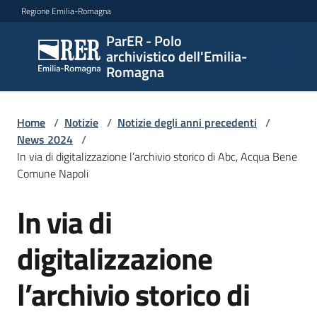
Vai al contenuto
Vai alla navigazione
Vai al footer
Regione Emilia-Romagna
ParER - Polo
ParER -
archivistico dell'Emilia-
Polo
Romagna
archivistico
dell'Emilia-
Romagna
Home
/
Notizie
/
Notizie degli anni precedenti
/
News 2024
/
In via di digitalizzazione l’archivio storico di Abc, Acqua Bene
Comune Napoli
Polo
archivistico
In via di
Salta al contenuto
digitalizzazione
Archivio
storico
l’archivio storico di
Conservazione