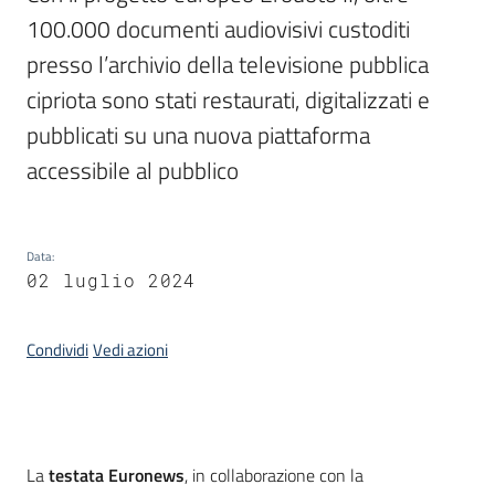
100.000 documenti audiovisivi custoditi 
presso l’archivio della televisione pubblica 
Argomenti
cipriota sono stati restaurati, digitalizzati e 
pubblicati su una nuova piattaforma 
accessibile al pubblico
Contatti
Data
:
02 luglio 2024
Seguici
Condividi
Vedi azioni
su
Introduzione
La
testata Euronews
, in collaborazione con la