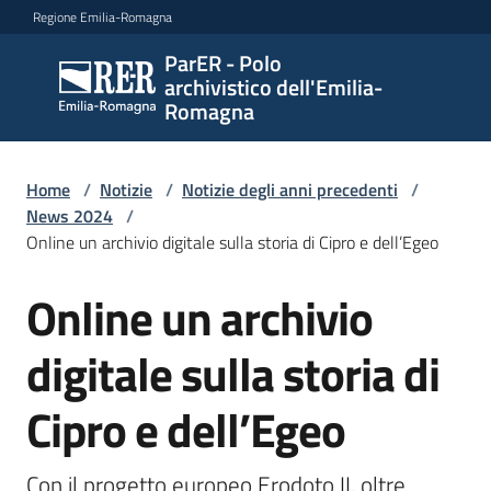
Vai al contenuto
Vai alla navigazione
Vai al footer
Regione Emilia-Romagna
ParER - Polo
ParER -
archivistico dell'Emilia-
Polo
Romagna
archivistico
dell'Emilia-
Romagna
Home
/
Notizie
/
Notizie degli anni precedenti
/
News 2024
/
Online un archivio digitale sulla storia di Cipro e dell’Egeo
Polo
Online un archivio
Salta al contenuto
archivistico
digitale sulla storia di
Archivio
Cipro e dell’Egeo
storico
Con il progetto europeo Erodoto II, oltre 
Conservazione