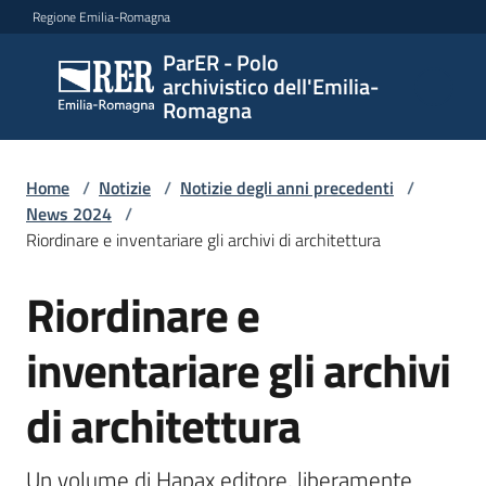
Vai al contenuto
Vai alla navigazione
Vai al footer
Regione Emilia-Romagna
ParER - Polo
ParER -
archivistico dell'Emilia-
Polo
Romagna
archivistico
dell'Emilia-
Romagna
Home
/
Notizie
/
Notizie degli anni precedenti
/
News 2024
/
Riordinare e inventariare gli archivi di architettura
Polo
Riordinare e
Salta al contenuto
archivistico
inventariare gli archivi
Archivio
di architettura
storico
Un volume di Hapax editore, liberamente 
Conservazione