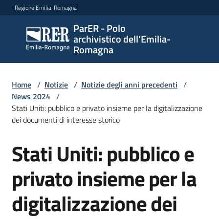
Vai al contenuto
Vai alla navigazione
Vai al footer
Regione Emilia-Romagna
ParER - Polo
ParER -
archivistico dell'Emilia-
Polo
Romagna
archivistico
dell'Emilia-
Romagna
Home
/
Notizie
/
Notizie degli anni precedenti
/
News 2024
/
Stati Uniti: pubblico e privato insieme per la digitalizzazione
dei documenti di interesse storico
Polo
archivistico
Stati Uniti: pubblico e
Salta al contenuto
privato insieme per la
Archivio
storico
digitalizzazione dei
Conservazione