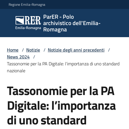
Vai al contenuto
Vai alla navigazione
Vai al footer
Regione Emilia-Romagna
ParER - Polo
ParER -
archivistico dell'Emilia-
Polo
Romagna
archivistico
dell'Emilia-
Romagna
Home
/
Notizie
/
Notizie degli anni precedenti
/
News 2024
/
Tassonomie per la PA Digitale: l’importanza di uno standard
nazionale
Polo
archivistico
Tassonomie per la PA
Salta al contenuto
Digitale: l’importanza
Archivio
storico
di uno standard
Conservazione