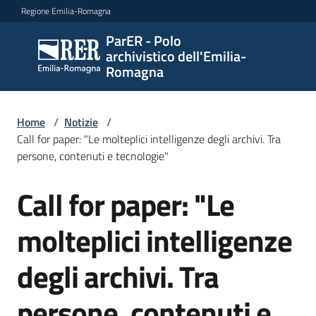
Vai al contenuto
Vai alla navigazione
Vai al footer
Regione Emilia-Romagna
ParER - Polo
ParER -
archivistico dell'Emilia-
Polo
Romagna
archivistico
dell'Emilia-
Romagna
Home
/
Notizie
/
Call for paper: "Le molteplici intelligenze degli archivi. Tra
persone, contenuti e tecnologie"
Polo
Call for paper: "Le
Salta al contenuto
archivistico
molteplici intelligenze
Archivio
degli archivi. Tra
storico
persone, contenuti e
Conservazione