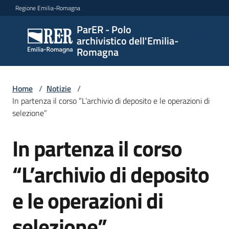
Vai al contenuto
Vai alla navigazione
Vai al footer
Regione Emilia-Romagna
ParER - Polo
ParER -
archivistico dell'Emilia-
Polo
Romagna
archivistico
dell'Emilia-
Romagna
Home
/
Notizie
/
In partenza il corso “L’archivio di deposito e le operazioni di
selezione”
Polo
In partenza il corso
Salta al contenuto
archivistico
“L’archivio di deposito
Archivio
e le operazioni di
storico
selezione”
Conservazione