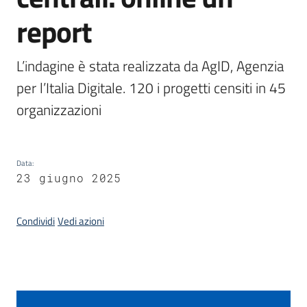
report
Argomenti
L’indagine è stata realizzata da AgID, Agenzia 
per l’Italia Digitale. 120 i progetti censiti in 45 
organizzazioni
Contatti
Data
:
23 giugno 2025
Seguici
Condividi
Vedi azioni
su
Introduzione