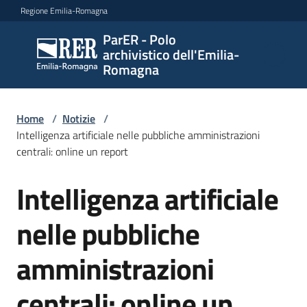
Vai al contenuto
Vai alla navigazione
Vai al footer
Regione Emilia-Romagna
ParER - Polo
ParER -
archivistico dell'Emilia-
Polo
Romagna
archivistico
dell'Emilia-
Romagna
Home
/
Notizie
/
Intelligenza artificiale nelle pubbliche amministrazioni
centrali: online un report
Polo
Intelligenza artificiale
Salta al contenuto
archivistico
nelle pubbliche
Archivio
amministrazioni
storico
centrali: online un
Conservazione