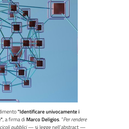
ndimento
"Identificare univocamente i
e"
, a firma di
Marco Deligios
. “
Per rendere
cicoli pubblici
— si legge nell’abstract —