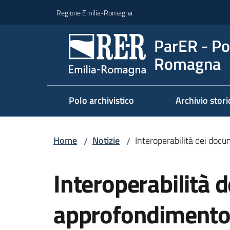
Vai al contenuto
Vai alla navigazione
Vai al footer
Regione Emilia-Romagna
ParER - Pol
Romagna
Polo archivistico
Archivio stori
Home
Notizie
Interoperabilità dei doc
/
/
Salta al contenuto
Interoperabilità 
approfondimento 