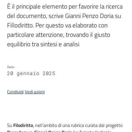
É il principale elemento per favorire la ricerca 
del documento, scrive Gianni Penzo Doria su 
Argomenti
Fillodiritto. Per questo va elaborato con 
particolare attenzione, trovando il giusto 
equilibrio tra sintesi e analisi
Contatti
Data
:
20 gennaio 2025
Condividi
Vedi azioni
Seguici
su
Introduzione
Su
Filodiritto
, nell’ambito di una rubrica curata dal progetto