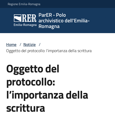
Vai al contenuto
Vai alla navigazione
Vai al footer
Regione Emilia-Romagna
ParER - Polo
ParER -
archivistico dell'Emilia-
Polo
Romagna
archivistico
dell'Emilia-
Romagna
Home
/
Notizie
/
Oggetto del protocollo: l’importanza della scrittura
Oggetto del
Salta al contenuto
Polo
archivistico
protocollo:
l’importanza della
Archivio
storico
scrittura
Conservazione