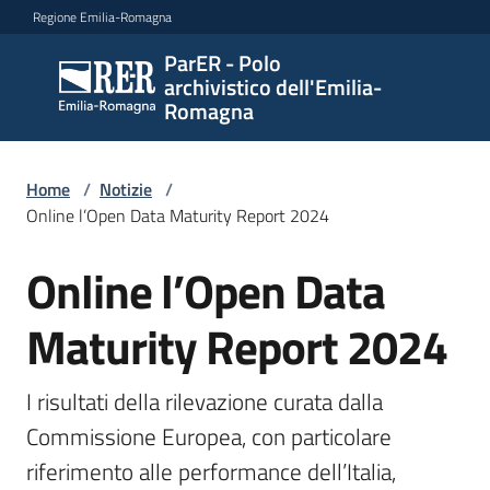
Vai al contenuto
Vai alla navigazione
Vai al footer
Regione Emilia-Romagna
ParER - Polo
ParER -
archivistico dell'Emilia-
Polo
Romagna
archivistico
dell'Emilia-
Romagna
Home
/
Notizie
/
Online l’Open Data Maturity Report 2024
Online l’Open Data
Salta al contenuto
Polo
archivistico
Maturity Report 2024
Archivio
I risultati della rilevazione curata dalla 
storico
Commissione Europea, con particolare 
riferimento alle performance dell’Italia, 
Conservazione