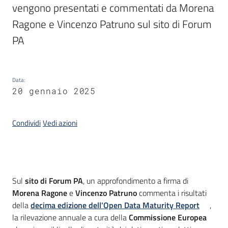
vengono presentati e commentati da Morena 
Ragone e Vincenzo Patruno sul sito di Forum 
Argomenti
PA
Data
:
20 gennaio 2025
Contatti
Condividi
Vedi azioni
Seguici
su
Introduzione
Sul
sito di Forum PA
, un approfondimento a firma di
Morena Ragone
e
Vincenzo Patruno
commenta i risultati
della
decima edizione dell’Open Data Maturity Report
,
la rilevazione annuale a cura della
Commissione Europea