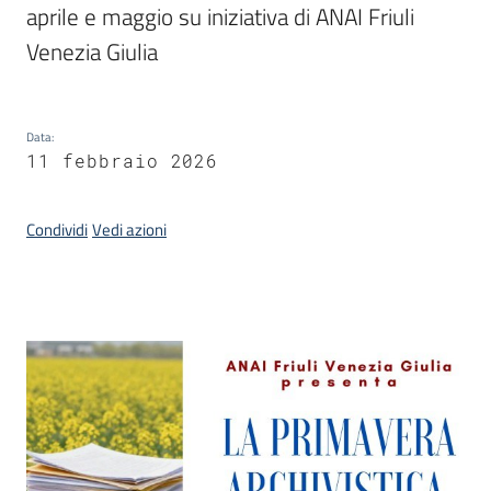
aprile e maggio su iniziativa di ANAI Friuli 
Venezia Giulia
Argomenti
Data
:
11 febbraio 2026
Condividi
Vedi azioni
Contatti
Seguici
Introduzione
su