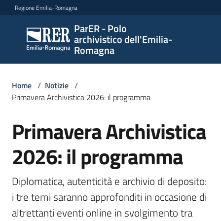
Vai al contenuto
Vai alla navigazione
Vai al footer
Regione Emilia-Romagna
ParER - Polo
ParER -
archivistico dell'Emilia-
Polo
Romagna
archivistico
dell'Emilia-
Romagna
Home
/
Notizie
/
Primavera Archivistica 2026: il programma
Primavera Archivistica
Salta al contenuto
Polo
archivistico
2026: il programma
Archivio
Diplomatica, autenticità e archivio di deposito: 
storico
i tre temi saranno approfonditi in occasione di 
altrettanti eventi online in svolgimento tra 
Conservazione