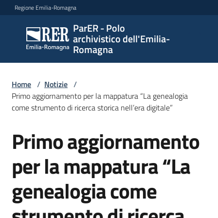
Vai al contenuto
Vai alla navigazione
Vai al footer
Regione Emilia-Romagna
ParER - Polo
ParER -
archivistico dell'Emilia-
Polo
Romagna
archivistico
dell'Emilia-
Romagna
Home
/
Notizie
/
Primo aggiornamento per la mappatura “La genealogia
come strumento di ricerca storica nell’era digitale”
Polo
Primo aggiornamento
Salta al contenuto
archivistico
per la mappatura “La
Archivio
genealogia come
storico
strumento di ricerca
Conservazione