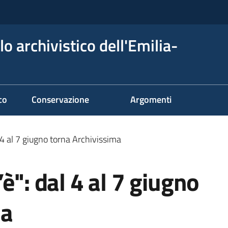
o archivistico dell'Emilia-
co
Conservazione
Argomenti
 4 al 7 giugno torna Archivissima
è": dal 4 al 7 giugno
ma