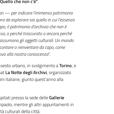
"Quello che non c’è"
.
tori —
per indicare l’immenso patrimonio
a da esplorare sia quello in cui l’essenza
po, il patrimonio d’archivio che non è
so, o perché trascurato o ancora perché
assumono gli oggetti culturali. Un mondo
accontare o reinventare da capo, come
uovo alla nostra conoscenza
”.
insesto urbano, in svolgimento a
Torino
, e
mat
La Notte degli Archivi
, organizzato
oni italiane, giunto quest’anno alla
pitati presso la sede delle
Gallerie
npaolo, mentre gli altri appuntamenti in
à culturali della città.