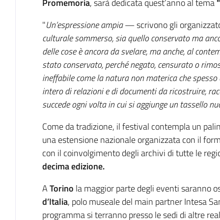
Promemoria
, sarà dedicata quest’anno al tema
"
Un’espressione ampia
— scrivono gli organizza
culturale sommerso, sia quello conservato ma ancor
delle cose è ancora da svelare, ma anche, al contem
stato conservato, perché negato, censurato o rimos
ineffabile come la natura non materica che spesso 
intero di relazioni e di documenti da ricostruire, r
succede ogni volta in cui si aggiunge un tassello n
Come da tradizione, il festival contempla un pal
una estensione nazionale organizzata con il for
con il coinvolgimento degli archivi di tutte le regi
decima edizione.
A
Torino
la maggior parte degli eventi saranno os
d’Italia
, polo museale del main partner Intesa Sa
programma si terranno presso le sedi di altre realt