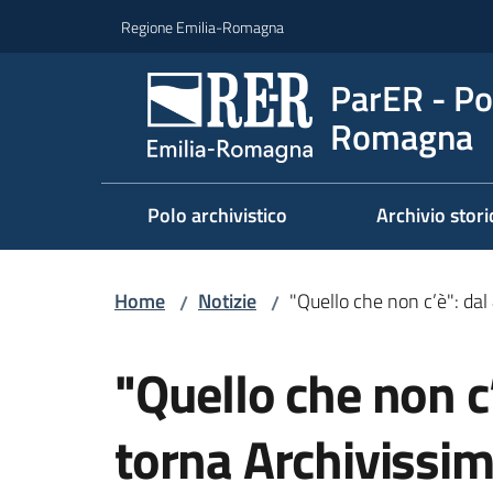
Vai al contenuto
Vai alla navigazione
Vai al footer
Regione Emilia-Romagna
ParER - Pol
Romagna
Polo archivistico
Archivio stori
Home
Notizie
"Quello che non c’è": dal
/
/
Salta al contenuto
"Quello che non c’
torna Archivissi